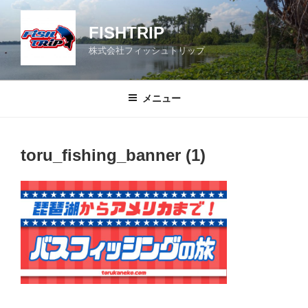
コ
ン
FISHTRIP
テ
株式会社フィッシュトリップ
ン
ツ
へ
メニュー
ス
キ
ッ
toru_fishing_banner (1)
プ